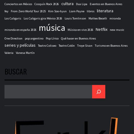
cultura
Conciertos en México
Cosquín Rock 2026
Dua Lipa
Eventos en Buenos Aires
literatura
fey
From Zero World Tour 2025
Kim Soo-hyun
Liam Payne
libros
Los Caligaris
Los Caligaris gira México 2026
Louis Tomlinson
Matteo Bocelli
miranda
música
Netflix
miranda en españa 2026
Música en vivo 2026
new music
One Direction
pop argentino
Pop Lírico
Qué hacer en Buenos Aires
series y películas
Teatro Coliseo
Teatro Colón
Troye Sivan
Turismo en Buenos Aires
Valeria
Vanesa Martín
BUSCAR