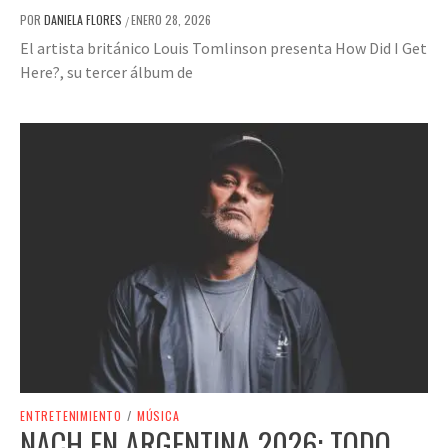
POR
DANIELA FLORES
ENERO 28, 2026
/
El artista británico Louis Tomlinson presenta How Did I Get
Here?, su tercer álbum de
ENTRETENIMIENTO
/
MÚSICA
NACH EN ARGENTINA 2026: TODO