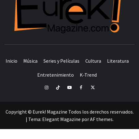
TODO EN UN SOLO LUGAR
Inicio
Música
Series y Películas
Cultura
Literatura
Entretenimiento
K-Trend
Instagram
TikTok
YouTube
Facebook
Twitter
Copyright © Eurek! Magazine Todos los derechos reservados.
|
Tema:
Elegant Magazine
por
AF themes
.