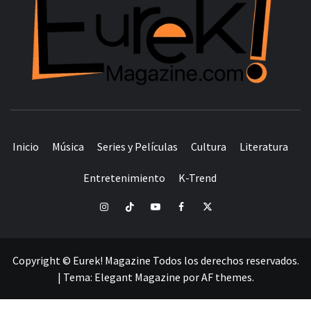
TODO EN UN SOLO LUGAR
Inicio
Música
Series y Películas
Cultura
Literatura
Entretenimiento
K-Trend
Instagram
TikTok
YouTube
Facebook
Twitter
Copyright © Eurek! Magazine Todos los derechos reservados.
|
Tema:
Elegant Magazine
por
AF themes
.