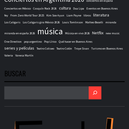
conciertos en españa
cultura
Conciertos en México
Cosquín Rock 2026
Dua Lipa
Eventos en Buenos Aires
literatura
fey
From Zero World Tour 2025
Kim Soo-hyun
Liam Payne
libros
Los Caligaris
Los Caligaris gira México 2026
Louis Tomlinson
Matteo Bocelli
miranda
música
Netflix
miranda en españa 2026
Música en vivo 2026
new music
One Direction
pop argentino
Pop Lírico
Qué hacer en Buenos Aires
series y películas
Teatro Coliseo
Teatro Colón
Troye Sivan
Turismo en Buenos Aires
Valeria
Vanesa Martín
BUSCAR