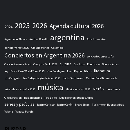
2025
2026
Agenda cultural 2026
2024
argentina
Agenda de Shows
Andrea Bocelli
Arte Inmersivo
benidorm fest 2026
Claude Monet
Colombia
Conciertos en Argentina 2026
conciertos en españa
cultura
Conciertos en México
Cosquín Rock 2026
Dua Lipa
Eventos en Buenos Aires
literatura
fey
From Zero World Tour 2025
Kim Soo-hyun
Liam Payne
libros
Los Caligaris
Los Caligaris gira México 2026
Louis Tomlinson
Matteo Bocelli
miranda
música
Netflix
miranda en españa 2026
Música en vivo 2026
new music
One Direction
pop argentino
Pop Lírico
Qué hacer en Buenos Aires
series y películas
Teatro Coliseo
Teatro Colón
Troye Sivan
Turismo en Buenos Aires
Valeria
Vanesa Martín
BUSCAR